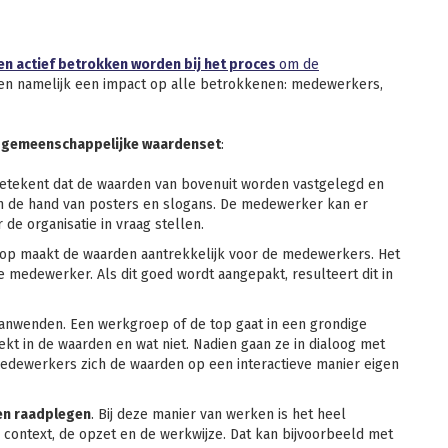
en actief betrokken worden bij het proces
om de
n namelijk een impact op alle betrokkenen: medewerkers,
n
gemeenschappelijke waardenset
:
 betekent dat de waarden van bovenuit worden vastgelegd en
 de hand van posters en slogans. De medewerker kan er
de organisatie in vraag stellen.
top maakt de waarden aantrekkelijk voor de medewerkers. Het
 de medewerker. Als dit goed wordt aangepakt, resulteert dit in
anwenden. Een werkgroep of de top gaat in een grondige
t in de waarden en wat niet. Nadien gaan ze in dialoog met
dewerkers zich de waarden op een interactieve manier eigen
en raadplegen
. Bij deze manier van werken is het heel
context, de opzet en de werkwijze. Dat kan bijvoorbeeld met