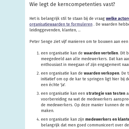
Wie legt de kerncompetenties vast?
Het is belangrijk stil te staan bij de vraag
welke actor
organisatiewaarden te formuleren
. De waarden hebbe
leidinggevenden, klanten, ...
Peter Senge ziet vijf manieren om te bouwen aan ee
een organisatie kan de
waarden vertellen
. Dit
meegedeeld aan alle medewerkers. Dat kan aan
enthousiast in meegaan of zijn engagement naar 
een organisatie kan de
waarden verkopen
. De 
initiatief om op de kar te springen ligt hier bij
een échte 'ja'.
een organisatie kan een
strategie van testen
a
voorbereiding na wat de medewerkers aanspreek
de medewerkers. Op deze manier kunnen de me
maken.
een organisatie kan zijn
medewerkers en klant
belangrijk dat men goed communiceert over de 