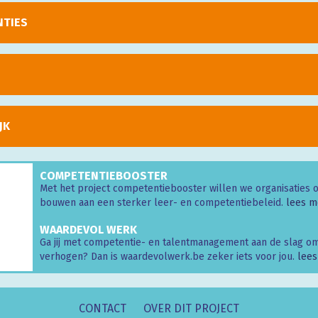
TIES
JK
COMPETENTIEBOOSTER
Met het project competentiebooster willen we organisaties 
bouwen aan een sterker leer- en competentiebeleid.
lees m
WAARDEVOL WERK
Ga jij met competentie- en talentmanagement aan de slag o
verhogen? Dan is waardevolwerk.be zeker iets voor jou.
lees
CONTACT
OVER DIT PROJECT