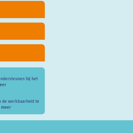
ondersteunen bij het
eer
m de werkbaarheid te
 meer