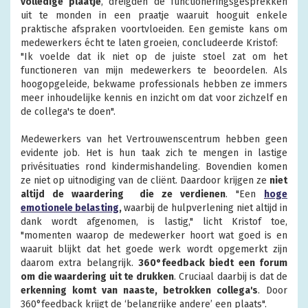
volledige plaatje
, dreigden de functioneringsgesprekken
uit te monden in een praatje waaruit hooguit enkele
praktische afspraken voortvloeiden. Een gemiste kans om
medewerkers écht te laten groeien, concludeerde Kristof:
"Ik voelde dat ik niet op de juiste stoel zat om het
functioneren van mijn medewerkers te beoordelen. Als
hoogopgeleide, bekwame professionals hebben ze immers
meer inhoudelijke kennis en inzicht om dat voor zichzelf en
de collega's te doen".
Medewerkers van het Vertrouwenscentrum hebben geen
evidente job. Het is hun taak zich te mengen in lastige
privésituaties rond kindermishandeling. Bovendien komen
ze niet op uitnodiging van de cliënt. Daardoor krijgen ze
niet
altijd de waardering die ze verdienen
. "Een
hoge
emotionele belasting
,
waarbij de hulpverlening niet altijd in
dank wordt afgenomen, is lastig," licht Kristof toe,
"momenten waarop de medewerker hoort wat goed is en
waaruit blijkt dat het goede werk wordt opgemerkt zijn
daarom extra belangrijk.
360°feedback biedt een forum
om die waardering uit te drukken
. Cruciaal daarbij is dat
de
erkenning komt van naaste, betrokken collega's
. Door
360°feedback krijgt de ‘belangrijke andere’ een plaats".