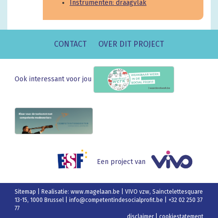
Instrumenten: draagvlak
CONTACT
OVER DIT PROJECT
Ook interessant voor jou
Een project van
Sitemap
| Realisatie:
www.magelaan.be
| VIVO vzw, Sainctelettesquare
13-15, 1000 Brussel |
info@competentindesocialprofit.be
| +32 02 250 37
77
disclaimer
|
cookiestatement