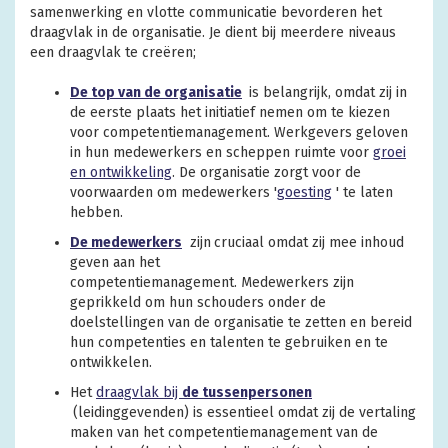
samenwerking en vlotte communicatie bevorderen het
draagvlak in de organisatie. Je dient bij meerdere niveaus
een draagvlak te creëren;
D
e
top van de organisatie
is belangrijk, omdat zij in
de eerste plaats het initiatief nemen om te kiezen
voor competentiemanagement.
Werkgevers geloven
in hun medewerkers en scheppen ruimte voor
groei
en ontwikkeling
. De organisatie zorgt voor de
voorwaarden om medewerkers '
goesting
'
te laten
hebben.
D
e medewerkers
zijn
cruciaal omdat zij mee inhoud
geven aan het
competentiemanagement.
Medewerkers zijn
geprikkeld om hun schouders onder de
doelstellingen van de organisatie te zetten en bereid
hun competenties en talenten te gebruiken en te
ontwikkelen.
Het
draagvlak bij
de tussenpersonen
(leidinggevenden) is essentieel omdat zij de vertaling
maken van het competentiemanagement van de