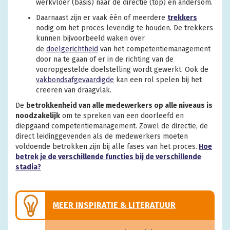
werkvloer (basis) naar de directie (top) en andersom.
Daarnaast zijn er vaak één of meerdere
trekkers
nodig om het proces levendig te houden. De trekkers
kunnen bijvoorbeeld waken over
de
doelgerichtheid
van het competentiemanagement
door na te gaan of er in de richting van de
vooropgestelde doelstelling wordt gewerkt. Ook de
vakbondsafgevaardigde
kan een rol spelen bij het
creëren van draagvlak.
De
betrokkenheid van alle medewerkers op alle niveaus is
noodzakelijk
om te spreken van een doorleefd en
diepgaand competentiemanagement. Zowel de directie, de
direct leidinggevenden als de medewerkers moeten
voldoende betrokken zijn bij alle fases van het proces.
H
oe
betrek je de verschillende functies bij de verschillende
stadia?
MEER INSPIRATIE & LITERATUUR